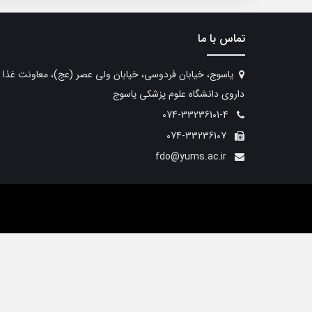
تماس با ما
یاسوج، خیابان فردوسی، خیابان ولی عصر (عج)، معاونت غذا 
داروی دانشگاه علوم پزشکی یاسوج
074-33236101-4
074-33236107
fdo@yums.ac.ir